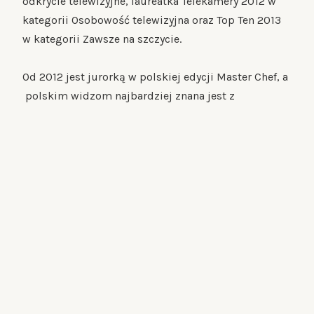
odkrycie telewizyjne, laureatka Telekamery 2012 w
kategorii Osobowość telewizyjna oraz Top Ten 2013
w kategorii Zawsze na szczycie.
Od 2012 jest jurorką w polskiej edycji Master Chef, a
polskim widzom najbardziej znana jest z
Kuchennych Rewolucji, prowadzonych przez nią bez
przerwy od 2010.